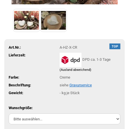
TOP
Art.Nr.:
A-HZ-X-CR
Lieferzeit:
DPD ca. 1-3 Tage
(Ausland abweichend)
Farbe:
Creme
Beschriftung:
siehe
Gravurservice
Gewicht:
-
kg je Stück
Wunschgröße: