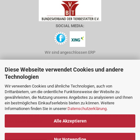
SOCIAL MEDIA:
Wir sind angeschlossen ERP
Diese Webseite verwendet Cookies und andere
Technologien
ÜBER UNS
Wir verwenden Cookies und ähnliche Technologien, auch von
Drittanbietern, um die ordentliche Funktionsweise der Website zu
Inhaberin: Frau Petra Staadt
gewährleisten, die Nutzung unseres Angebotes zu analysieren und Ihnen
ein bestmögliches Einkaufserlebnis bieten zu können. Weitere
Gründungsjahr: 2011
Informationen finden Sie in unserer
Datenschutzerklärung
.
Exklusiv-Handel mit Qualitätsprodukten für ein würdevolles Andenken an
Alle Akzeptieren
Ihren treuen Begleiter.
Nur Notwendige