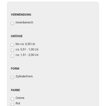
VERWENDUNG
VERWENDUNG
Innenbereich
GRÖSSE
GRÖSSE
bis ca. 0,50 Ltr.
ca. 0,51 - 1,00 Ltr.
ca. 1,51 - 2,00 Ltr.
FORM
FORM
Zylinderform
FARBE
FARBE
Creme
Rot