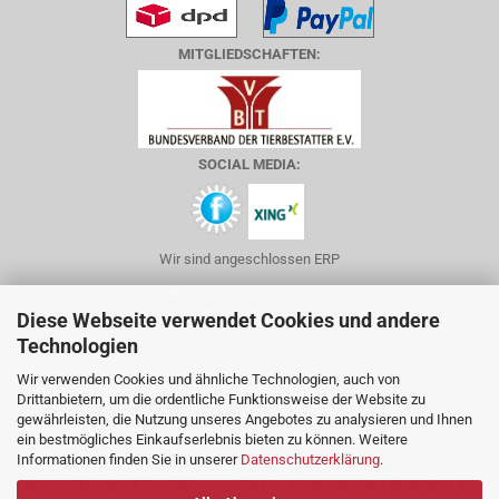
MITGLIEDSCHAFTEN:
SOCIAL MEDIA:
Wir sind angeschlossen ERP
Diese Webseite verwendet Cookies und andere
Technologien
ÜBER UNS
Wir verwenden Cookies und ähnliche Technologien, auch von
Drittanbietern, um die ordentliche Funktionsweise der Website zu
Inhaberin: Frau Petra Staadt
gewährleisten, die Nutzung unseres Angebotes zu analysieren und Ihnen
ein bestmögliches Einkaufserlebnis bieten zu können. Weitere
Gründungsjahr: 2011
Informationen finden Sie in unserer
Datenschutzerklärung
.
Exklusiv-Handel mit Qualitätsprodukten für ein würdevolles Andenken an