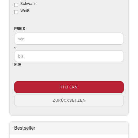
Schwarz
Weiß
PREIS
PREIS
Preis bis
-
EUR
FILTERN
ZURÜCKSETZEN
Bestseller