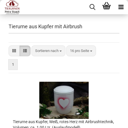
Tierurne aus Kupfer mit Airbrush
Sortieren nach
pro Seite
Sortieren nach
16 pro Seite
1
Tierurne aus Kupfer, Weiß, rotes Herz mit Airbrushtechnik,
Volumen: ca. 1,00 Ltr. (Auslaufmodell)