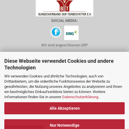
SOCIAL MEDIA:
Wir sind angeschlossen ERP
Diese Webseite verwendet Cookies und andere
Technologien
ÜBER UNS
Wir verwenden Cookies und ähnliche Technologien, auch von
Drittanbietern, um die ordentliche Funktionsweise der Website zu
Inhaberin: Frau Petra Staadt
gewährleisten, die Nutzung unseres Angebotes zu analysieren und Ihnen
ein bestmögliches Einkaufserlebnis bieten zu können. Weitere
Gründungsjahr: 2011
Informationen finden Sie in unserer
Datenschutzerklärung
.
Exklusiv-Handel mit Qualitätsprodukten für ein würdevolles Andenken an
Alle Akzeptieren
Ihren treuen Begleiter.
Nur Notwendige
Vertrag widerrufen