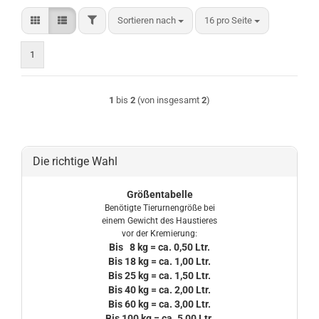
FILTER
Sortieren nach
pro Seite
Sortieren nach
16 pro Seite
1
1
bis
2
(von insgesamt
2
)
Die richtige Wahl
Größentabelle
Benötigte Tierurnengröße bei
einem Gewicht des Haustieres
vor der Kremierung:
Bis 8 kg = ca. 0,50 Ltr.
Bis 18 kg = ca. 1,00 Ltr.
Bis 25 kg = ca. 1,50 Ltr.
Bis 40 kg = ca. 2,00 Ltr.
Bis 60 kg = ca. 3,00 Ltr.
Bis 100 kg = ca. 5,00 Ltr.