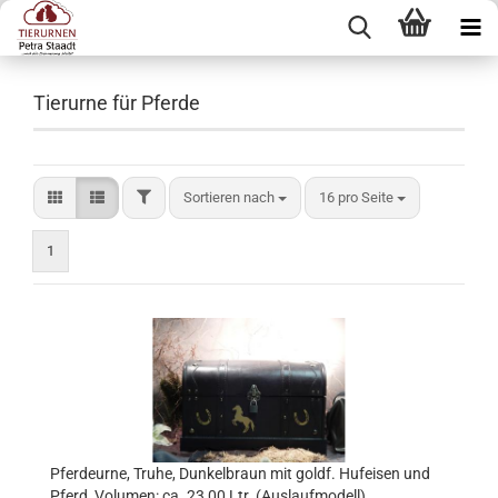
Tierurne für Pferde
FILTER
Sortieren nach
pro Seite
Sortieren nach
16 pro Seite
1
Pferdeurne, Truhe, Dunkelbraun mit goldf. Hufeisen und
Pferd, Volumen: ca. 23,00 Ltr. (Auslaufmodell)