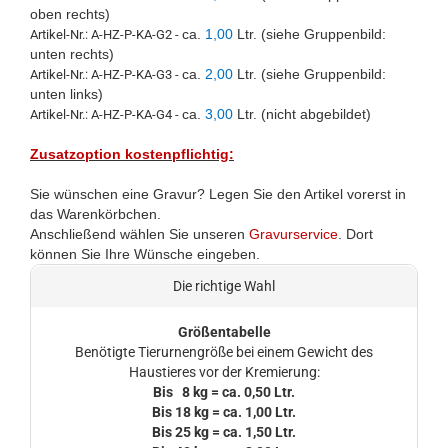
oben rechts)
ca.
1,00
Ltr. (siehe Gruppenbild:
Artikel-Nr.: A-HZ-P-KA-G2 -
unten rechts)
ca.
2,00
Ltr. (siehe Gruppenbild:
Artikel-Nr.: A-HZ-P-KA-G3 -
unten links)
ca.
3,00
Ltr. (nicht abgebildet)
Artikel-Nr.: A-HZ-P-KA-G4 -
Zusatzoption kostenpflichtig:
Sie wünschen eine Gravur? Legen Sie den Artikel vorerst in
das Warenkörbchen.
Anschließend wählen Sie unseren
Gravurservice
. Dort
können Sie Ihre Wünsche eingeben.
Die richtige Wahl
Größentabelle
Benötigte Tierurnengröße bei einem Gewicht des
Haustieres vor der Kremierung:
Bis 8 kg = ca. 0,50 Ltr.
Bis 18 kg = ca. 1,00 Ltr.
Bis 25 kg = ca. 1,50 Ltr.