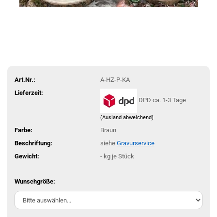
Art.Nr.:
A-HZ-P-KA
Lieferzeit:
DPD ca. 1-3 Tage
(Ausland abweichend)
Farbe:
Braun
Beschriftung:
siehe
Gravurservice
Gewicht:
-
kg je Stück
Wunschgröße: