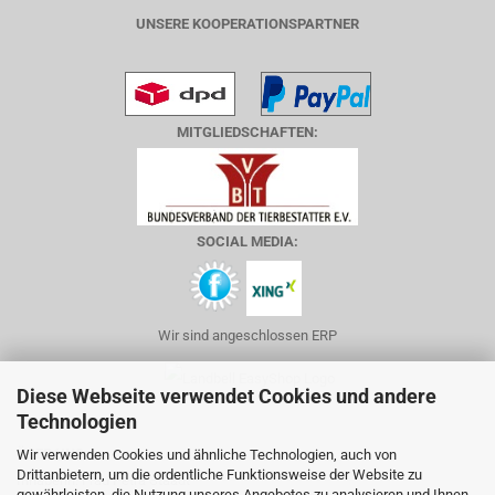
UNSERE KOOPERATIONSPARTNER
MITGLIEDSCHAFTEN:
SOCIAL MEDIA:
Wir sind angeschlossen ERP
Diese Webseite verwendet Cookies und andere
Technologien
ÜBER UNS
Wir verwenden Cookies und ähnliche Technologien, auch von
Drittanbietern, um die ordentliche Funktionsweise der Website zu
Inhaberin: Frau Petra Staadt
gewährleisten, die Nutzung unseres Angebotes zu analysieren und Ihnen