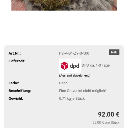
NEU
Art.Nr.:
PS-A-G1-ZY-S-500
Lieferzeit:
DPD ca. 1-3 Tage
(Ausland abweichend)
Farbe:
Sand
Beschriftung:
Eine Gravur ist nicht möglich!
Gewicht:
0.71
kg je Stück
92,00 €
92,00 € pro Stück